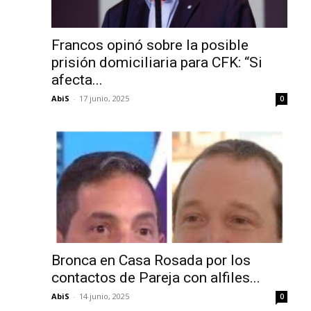
Francos opinó sobre la posible
prisión domiciliaria para CFK: “Si
afecta...
AbiS
-
17 junio, 2025
0
Bronca en Casa Rosada por los
contactos de Pareja con alfiles...
AbiS
-
14 junio, 2025
0