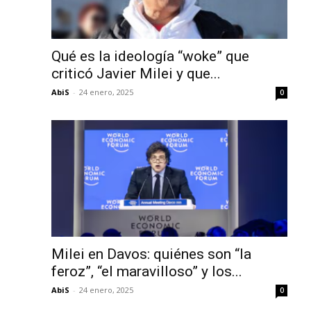
Qué es la ideología “woke” que
criticó Javier Milei y que...
AbiS
-
24 enero, 2025
0
Milei en Davos: quiénes son “la
feroz”, “el maravilloso” y los...
AbiS
-
24 enero, 2025
0