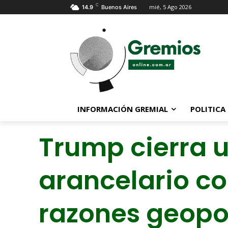
C
mié, 5 Ago 2026
14.9
Buenos Aires
INFORMACIÓN GREMIAL
POLITICA
Trump cierra 
arancelario co
razones geopol