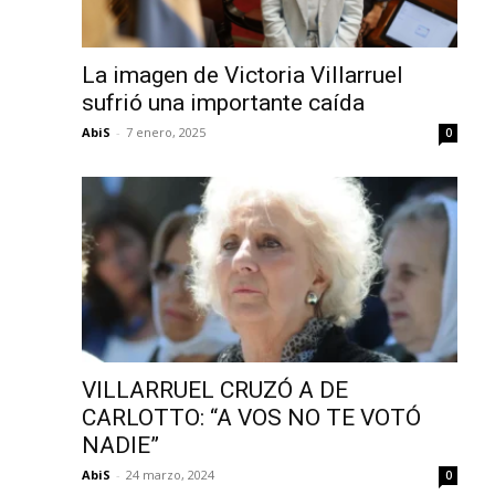
La imagen de Victoria Villarruel
sufrió una importante caída
AbiS
-
7 enero, 2025
0
VILLARRUEL CRUZÓ A DE
CARLOTTO: “A VOS NO TE VOTÓ
NADIE”
AbiS
-
24 marzo, 2024
0