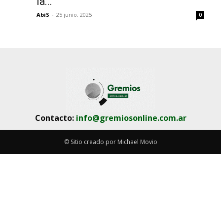
la...
AbiS
-
25 junio, 2025
0
Contacto:
info@gremiosonline.com.ar
© Sitio creado por Michael Movio