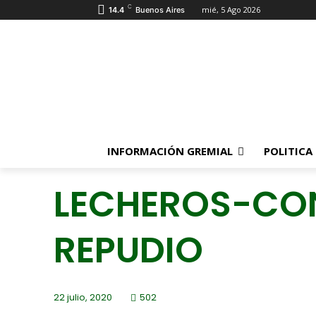
C
mié, 5 Ago 2026
14.4
Buenos Aires
INFORMACIÓN GREMIAL
POLITICA
LECHEROS-CO
REPUDIO
22 julio, 2020
502