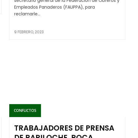
secretario general de la Federación de Obreros y
Empleados Panaderos (FAUPPA), para
reclamarle...
9 FEBRERO, 2023
CONFLICTOS
TRABAJADORES DE PRENSA
DE BARILOCHE, ROCA,