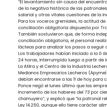
“El levantamiento sin causa del encuentr
de la negativa histórica de las patronal
salarial y otras vitales cuestiones de la in
Para los voceros gremiales, la actitud d
conciliación obligatoria dispuesta por Trab
También sostuvieron que, de forma indepe
conciliación obligatoria, el personal re
lácteas para analizar los pasos a seguir
Los trabajadores habían iniciado a la 0 d
24 horas, interrumpido luego a partir de l
La Atilra y el Centro de la Industria Lech
Medianos Empresarios Lecheros (Apymel) 
debían encontrarse a las 11 de hoy para co
Ponce negó el lunes último que las empr
incremento de los haberes del 73 por cie
chamuyero”, y explicó que “la patronal re
Ley 14.250, aunque ello tiene carácter ali