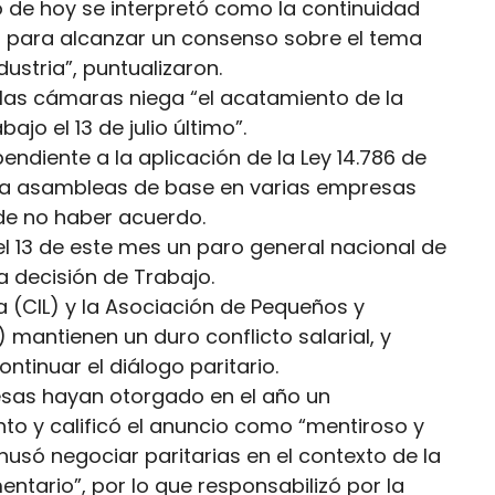
o de hoy se interpretó como la continuidad
es para alcanzar un consenso sobre el tema
dustria”, puntualizaron.
e las cámaras niega “el acatamiento de la
ajo el 13 de julio último”.
ndiente a la aplicación de la Ley 14.786 de
aliza asambleas de base en varias empresas
 de no haber acuerdo.
el 13 de este mes un paro general nacional de
a decisión de Trabajo.
era (CIL) y la Asociación de Pequeños y
mantienen un duro conflicto salarial, y
ntinuar el diálogo paritario.
esas hayan otorgado en el año un
nto y calificó el anuncio como “mentiroso y
husó negociar paritarias en el contexto de la
mentario”, por lo que responsabilizó por la