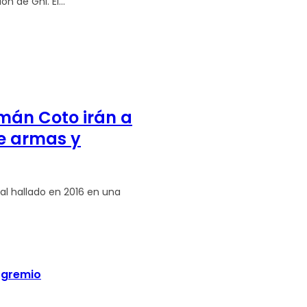
n de Ghi. El...
rmán Coto irán a
de armas y
al hallado en 2016 en una
n gremio