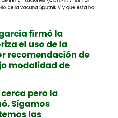
 de Inmunizaciones (CO.NA.IN.) “se han
llo de la vacuna Sputnik V y que ésta ha
garcia
firmó la
iza el uso de la
or recomendación de
jo modalidad de
cerca pero la
nó. Sigamos
temos las