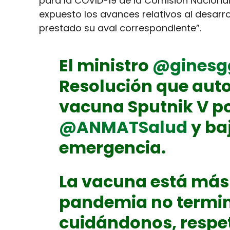
para la COVID-19 de la Comisión Nacional
expuesto los avances relativos al desarro
prestado su aval correspondiente”.
El ministro
@ginesg
Resolución que autor
vacuna Sputnik V p
@ANMATSalud
y ba
emergencia.
La vacuna está más 
pandemia no termi
cuidándonos, respe