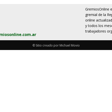
GremiosOnline es
gremial de la Re
online actualiza
y todos los mese
trabajadores org
miosonline.com.ar
© Sitio creado por Michael Movio