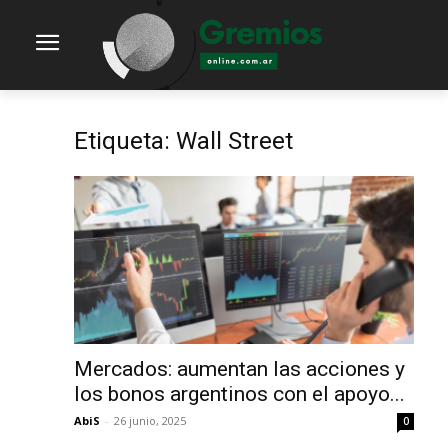
Etiqueta: Wall Street
Mercados: aumentan las acciones y
los bonos argentinos con el apoyo...
AbiS
-
26 junio, 2025
0