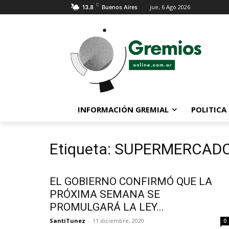
C
jue, 6 Ago 2026
13.8
Buenos Aires
INFORMACIÓN GREMIAL
POLITICA
Etiqueta: SUPERMERCAD
EL GOBIERNO CONFIRMÓ QUE LA
PRÓXIMA SEMANA SE
PROMULGARÁ LA LEY...
SantiTunez
-
11 diciembre, 2020
0