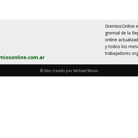
GremiosOnline es
gremial de la Re
online actualiza
y todos los mese
trabajadores org
miosonline.com.ar
© Sitio creado por Michael Movio