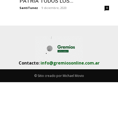
PATRIA TODOS LOS...
SantiTunez
-
9 diciembre, 2020
0
Contacto:
info@gremiosonline.com.ar
© Sitio creado por Michael Movio