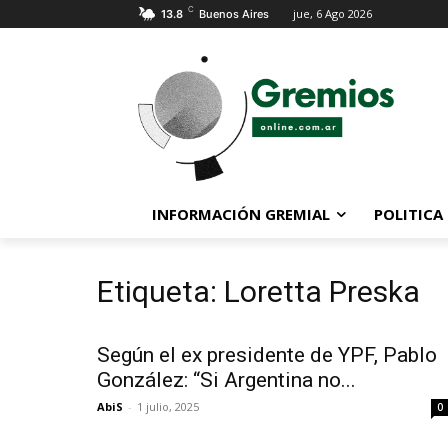
C
jue, 6 Ago 2026
13.8
Buenos Aires
INFORMACIÓN GREMIAL
POLITICA
Etiqueta: Loretta Preska
Según el ex presidente de YPF, Pablo
González: “Si Argentina no...
AbiS
-
1 julio, 2025
0