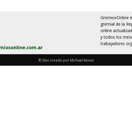
GremiosOnline es
gremial de la Re
online actualiza
y todos los mese
trabajadores org
miosonline.com.ar
© Sitio creado por Michael Movio