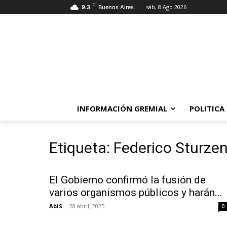
C
sáb, 8 Ago 2026
9.3
Buenos Aires
INFORMACIÓN GREMIAL
POLITICA
Etiqueta: Federico Sturze
El Gobierno confirmó la fusión de
varios organismos públicos y harán...
AbiS
-
28 abril, 2025
0