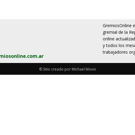
GremiosOnline es
gremial de la Re
online actualiza
y todos los mese
trabajadores org
miosonline.com.ar
© Sitio creado por Michael Movio