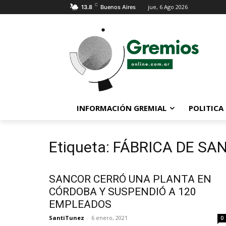
C
jue, 6 Ago 2026
13.8
Buenos Aires
INFORMACIÓN GREMIAL
POLITICA
Etiqueta: FÁBRICA DE S
SANCOR CERRÓ UNA PLANTA EN
CÓRDOBA Y SUSPENDIÓ A 120
EMPLEADOS
SantiTunez
-
6 enero, 2021
0