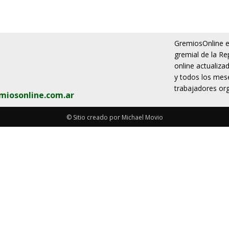
GremiosOnline es
gremial de la Re
online actualiza
y todos los mese
trabajadores org
miosonline.com.ar
© Sitio creado por Michael Movio