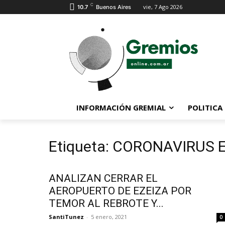
C
vie, 7 Ago 2026
10.7
Buenos Aires
INFORMACIÓN GREMIAL
POLITICA
Etiqueta: CORONAVIRUS
ANALIZAN CERRAR EL
AEROPUERTO DE EZEIZA POR
TEMOR AL REBROTE Y...
SantiTunez
-
5 enero, 2021
0