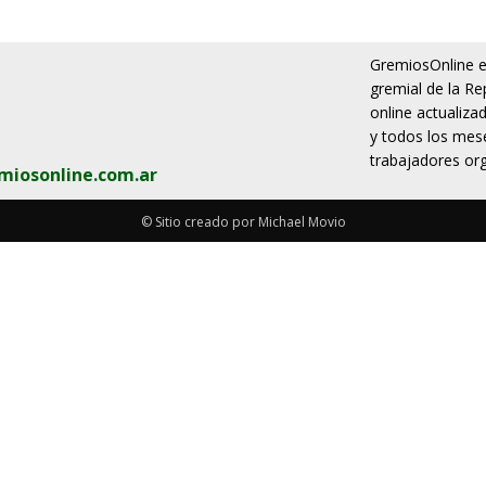
GremiosOnline es
gremial de la Re
online actualiza
y todos los mese
trabajadores org
miosonline.com.ar
© Sitio creado por Michael Movio