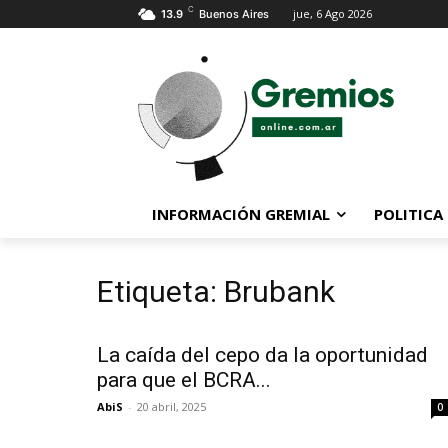
C
jue, 6 Ago 2026
13.9
Buenos Aires
INFORMACIÓN GREMIAL
POLITICA
Etiqueta: Brubank
La caída del cepo da la oportunidad
para que el BCRA...
AbiS
-
20 abril, 2025
0