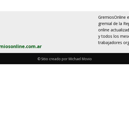
GremiosOnline es
gremial de la Re
online actualiza
y todos los mese
trabajadores org
miosonline.com.ar
© Sitio creado por Michael Movio