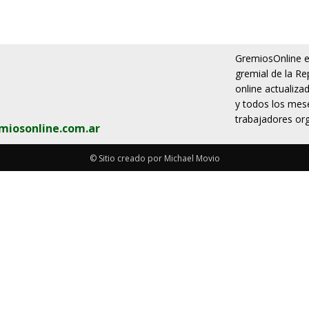
GremiosOnline es
gremial de la Re
online actualiza
y todos los mese
trabajadores org
miosonline.com.ar
© Sitio creado por Michael Movio