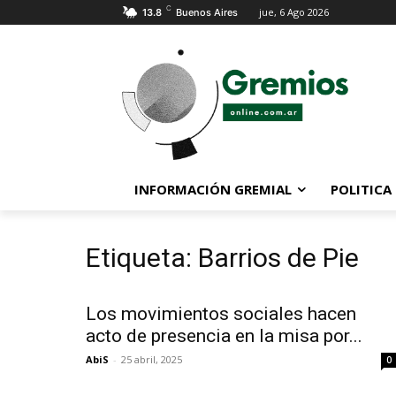
C
jue, 6 Ago 2026
13.8
Buenos Aires
INFORMACIÓN GREMIAL
POLITICA
Etiqueta: Barrios de Pie
Los movimientos sociales hacen
acto de presencia en la misa por...
AbiS
-
25 abril, 2025
0