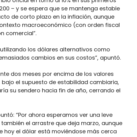
io oficial en torno al 10% en sus primeros
.200 – y se espera que se mantenga estable
acto de corto plazo en la inflación, aunque
r contexto macroeconómico (con orden fiscal
ón comercial”.
ilizando los dólares alternativos como
demasiados cambios en sus costos”, apuntó.
rante dos meses por encima de los valores
, bajo el supuesto de estabilidad cambiaria,
ría su sendero hacia fin de año, cerrando el
untó: “Por ahora esperamos ver una leve
o también el arrastre que deja marzo, aunque
e hoy el dólar está moviéndose más cerca