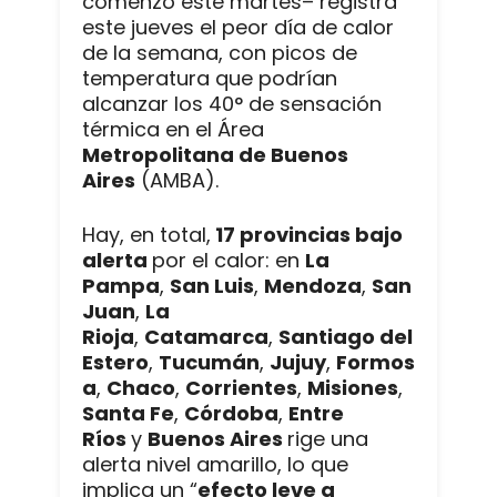
comenzó este martes– registra
este jueves el peor día de calor
de la semana, con picos de
temperatura que podrían
alcanzar los 40° de sensación
térmica en el Área
Metropolitana de Buenos
Aires
(AMBA).
Hay, en total,
17 provincias bajo
alerta
por el calor: en
La
Pampa
,
San Luis
,
Mendoza
,
San
Juan
,
La
Rioja
,
Catamarca
,
Santiago del
Estero
,
Tucumán
,
Jujuy
,
Formos
a
,
Chaco
,
Corrientes
,
Misiones
,
Santa Fe
,
Córdoba
,
Entre
Ríos
y
Buenos Aires
rige una
alerta nivel amarillo, lo que
implica un “
efecto leve a