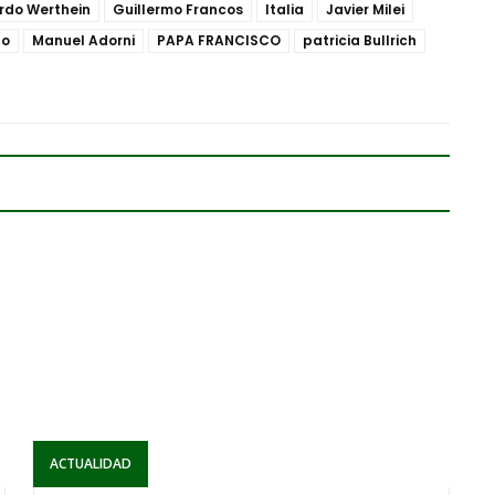
rdo Werthein
Guillermo Francos
Italia
Javier Milei
to
Manuel Adorni
PAPA FRANCISCO
patricia Bullrich
ACTUALIDAD