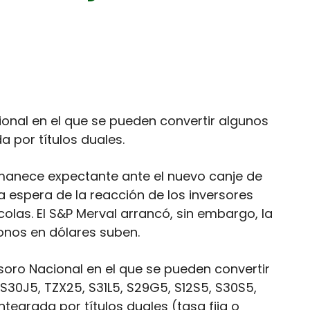
ional en el que se pueden convertir algunos
 por títulos duales.
manece expectante ante el nuevo canje de
la espera de la reacción de los inversores
colas. El S&P Merval arrancó, sin embargo, la
onos en dólares suben.
Tesoro Nacional en el que se pueden convertir
, S30J5, TZX25, S31L5, S29G5, S12S5, S30S5,
tegrada por títulos duales (tasa fija o