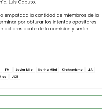
mía, Luis Caputo.
ndo empatada la cantidad de miembros de la
rminar por obturar los intentos opositores.
n del presidente de la comisión y serán
FMI
Javier Milei
Karina Milei
Kirchnerismo
LLA
ítica
UCR